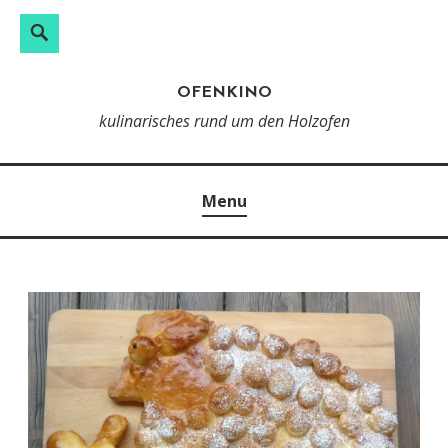
Search
Skip
to
OFENKINO
content
kulinarisches rund um den Holzofen
Menu