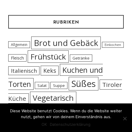
RUBRIKEN
Brot und Gebäck
Allgemein
Einkochen
Frühstück
Fleisch
Getränke
Kuchen und
Keks
Italienisch
Süßes
Torten
Tiroler
Salat
Suppe
Vegetarisch
Küche
Diese Website benutzt Cookies. Wenn du die Website weiter
nutzt, gehen wir von deinem Einverständnis aus.
Impressum
©
ofenkino.at - 2025
OK
Datenschutzerklärung