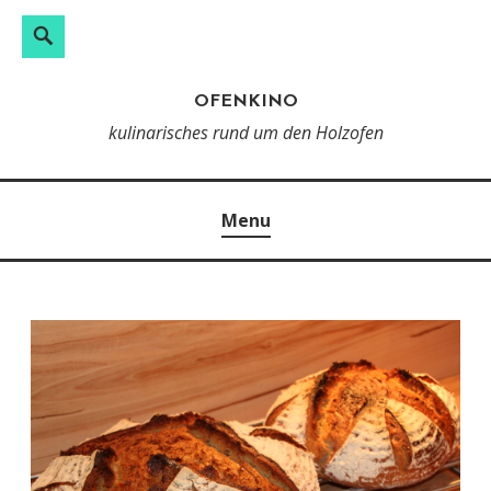
Search
Skip
to
OFENKINO
content
kulinarisches rund um den Holzofen
Menu