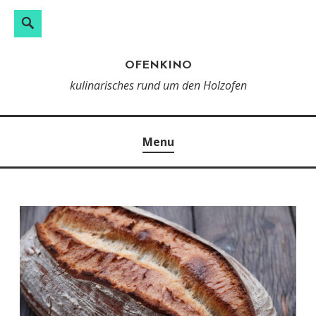
Search
Skip
to
OFENKINO
content
kulinarisches rund um den Holzofen
Menu