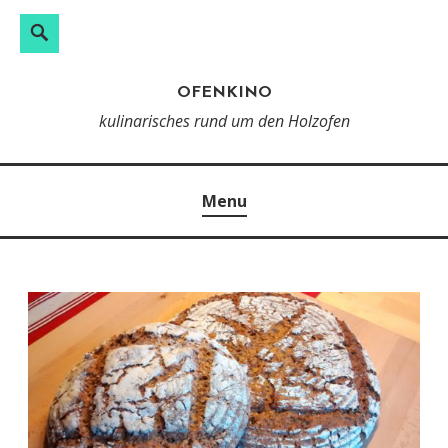
Search
Skip
to
OFENKINO
content
kulinarisches rund um den Holzofen
Menu