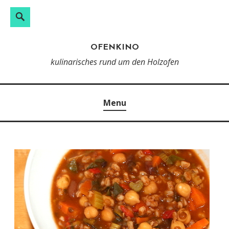
Search
Skip
to
OFENKINO
content
kulinarisches rund um den Holzofen
Menu